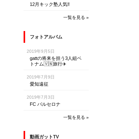
12月キック塾人気‼️
一覧を見る »
フォトアルバム
2019年9月5日
gattの将来を担う3人組ベ
トナム🇻🇳旅行✈️
2019年7月9日
愛知遠征
2019年7月3日
FC バルセロナ
一覧を見る »
動画ガットTV