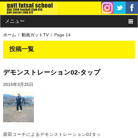
メニュー
ホーム
動画ガットTV
Page 14
ホーム
投稿一覧
クラス・チーム
ガットサッカークラブU12/U15
デモンストレーション02-タップ
概要・料金
2015年3月25日
コーチ紹介
スケジュール
団体情報
原田コーチによるデモンストレーション02タッ